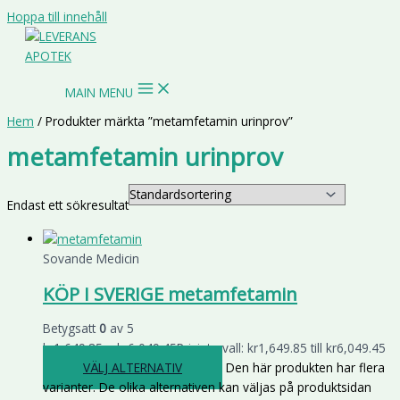
Hoppa till innehåll
MAIN MENU
Hem
/ Produkter märkta ”metamfetamin urinprov”
metamfetamin urinprov
Endast ett sökresultat
Sovande Medicin
KÖP I SVERIGE metamfetamin
Betygsatt
0
av 5
kr
1,649.85
–
kr
6,049.45
Prisintervall: kr1,649.85 till kr6,049.45
VÄLJ ALTERNATIV
Den här produkten har flera
varianter. De olika alternativen kan väljas på produktsidan