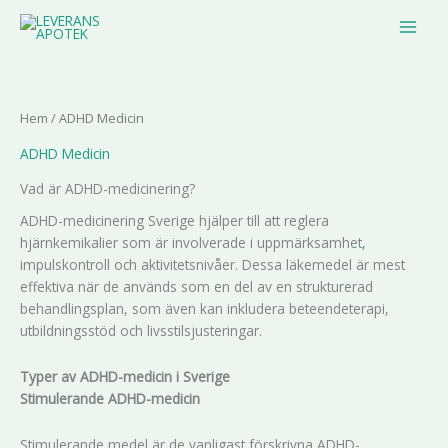
Hoppa
MAIN
till
MEN
innehåll
Hem
/ ADHD Medicin
ADHD Medicin
Vad är ADHD-medicinering?
ADHD-medicinering Sverige hjälper till att reglera
hjärnkemikalier som är involverade i uppmärksamhet
,
impulskontroll och aktivitetsnivåer. Dessa läkemedel är mest
effektiva när de används som en del av en strukturerad
behandlingsplan, som även kan inkludera beteendeterapi,
utbildningsstöd och livsstilsjusteringar.
Typer av ADHD-medicin i Sverige
Stimulerande ADHD-medicin
Stimulerande medel är de vanligast förskrivna ADHD-