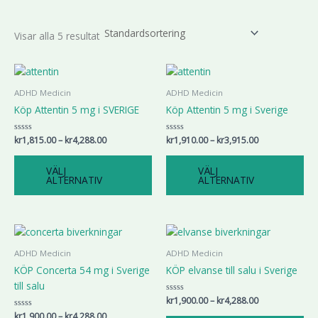
Visar alla 5 resultat
Prisintervall:
Prisintervall:
Den
De
kr1,815.00
kr1,910.00
här
här
till
till
ADHD Medicin
ADHD Medicin
produkten
pr
kr4,288.00
kr3,915.00
Köp Attentin 5 mg i SVERIGE
Köp Attentin 5 mg i Sverige
har
har
flera
fle
Betygsatt
kr
1,815.00
–
kr
4,288.00
Betygsatt
kr
1,910.00
–
kr
3,915.00
varianter.
var
0
0
av
av
De
De
5
5
VÄLJ
VÄLJ
olika
oli
ALTERNATIV
ALTERNATIV
alternativen
alt
kan
ka
väljas
väl
Prisintervall:
Prisintervall:
Den
De
kr1,900.00
kr1,900.00
på
på
här
här
till
till
ADHD Medicin
ADHD Medicin
produktsidan
pro
produkten
pr
kr4,288.00
kr4,288.00
KÖP Concerta 54 mg i Sverige
KÖP elvanse till salu i Sverige
har
har
till salu
flera
fle
Betygsatt
kr
1,900.00
–
kr
4,288.00
varianter.
var
0
Betygsatt
kr
1,900.00
–
kr
4,288.00
av