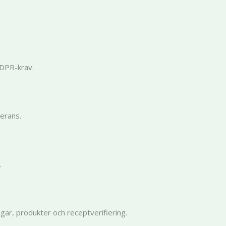
GDPR-krav.
verans.
.
ingar, produkter och receptverifiering.