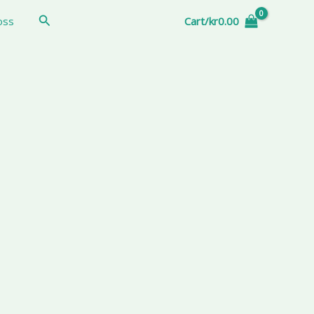
Sök
oss
Cart/
kr
0.00