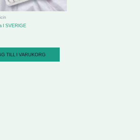
icin
a I SVERIGE
G TILL I VARUKORG