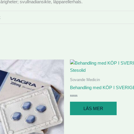
righeter; svullnadiansikte, läpparellerhals.
k
Sovande Medicin
Behandling med KÖP I SVERIGE
Betygsatt
0
LÄS MER
av
5