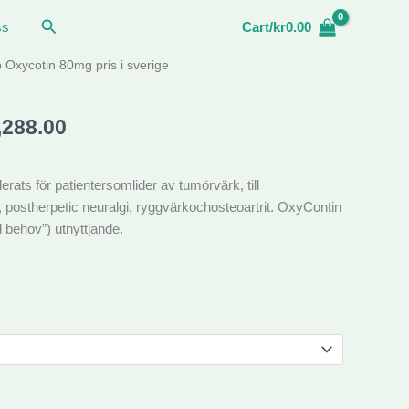
Sök
ss
Cart/
kr
0.00
Prisintervall:
 Oxycotin 80mg pris i sverige
kr1,900.00
till
,288.00
kr4,288.00
ts för patientersomlider av tumörvärk, till
 postherpetic neuralgi, ryggvärkochosteoartrit. OxyContin
 behov”) utnyttjande.