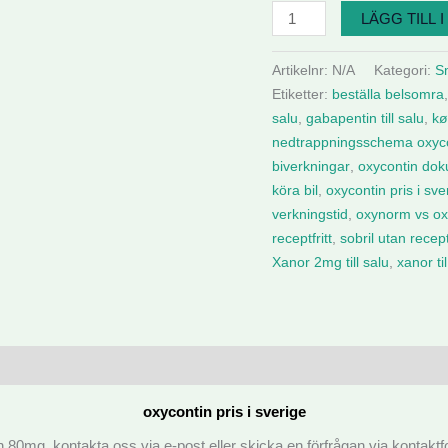
LÄGG TILL 
Artikelnr:
N/A
Kategori:
S
Etiketter:
beställa belsomra
salu
,
gabapentin till salu
,
kø
nedtrappningsschema oxyc
biverkningar
,
oxycontin dok
köra bil
,
oxycontin pris i sve
verkningstid
,
oxynorm vs ox
receptfritt
,
sobril utan recep
Xanor 2mg till salu
,
xanor ti
oxycontin pris i sverige
in 80mg, kontakta oss via e-post eller skicka en förfrågan via kontakt