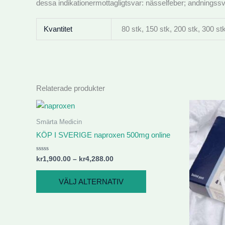
dessa indikationermottagligtsvar: nässelfeber; andningssvå
Kvantitet
80 stk, 150 stk, 200 stk, 300 st
Relaterade produkter
Prisintervall:
Den
kr1,900.00
här
till
Smärta Medicin
produkten
kr4,288.00
KÖP I SVERIGE naproxen 500mg online
har
flera
Betygsatt
kr
1,900.00
–
kr
4,288.00
0
varianter.
av
5
De
VÄLJ ALTERNATIV
olika
alternativen
kan