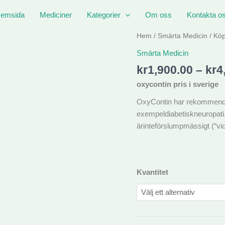
emsida
Mediciner
Kategorier
Om oss
Kontakta o
Köp
Hem
/
Smärta Medicin
/ Köp
Oxycotin
Smärta Medicin
80mg
kr
1,900.00
–
kr
4
pris
i
oxycontin pris i sverige
sverige
OxyContin har rekommendera
mängd
exempeldiabetiskneuropati,
ärinteförslumpmässigt (“vid
Kvantitet