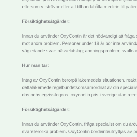
eftersom vi strävar efter att tillhandahålla medicin till p
Försiktighetsåtgärder:
Innan du använder OxyContin är det nödvändigt att fråga 
mot andra problem. Personer under 18 år bör inte använd
vägledande svar: nässelutslag; andningsproblem; svullnad
Hur man tar:
Intag av OxyContin berorpå läkemedels situationen, reakti
dettaläkemedelregelbundetsomsamordnat av din specialist
dos ochstegvisstegdos. oxycontin pris i sverige utan rece
Försiktighetsåtgärder:
Innan du använder OxyContin, fråga specialist om du är
svarellerolika problem. OxyContin bordeinteutnyttjas av