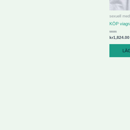
väljas
på
produktsidan
sexuell med
KÖP viagr
Betygsatt
kr
1,824.00
0
av
5
LÄG