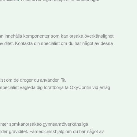
 kan innehålla komponenter som kan orsaka överkänslighet
ditet. Kontakta din specialist om du har något av dessa
list om de droger du använder. Ta
cialist vägleda dig förattbörja ta OxyContin vid enlåg
onenter somkanorsakao gynnsamtöverkänsliga
der graviditet. Fåmedicinskhjälp om du har något av