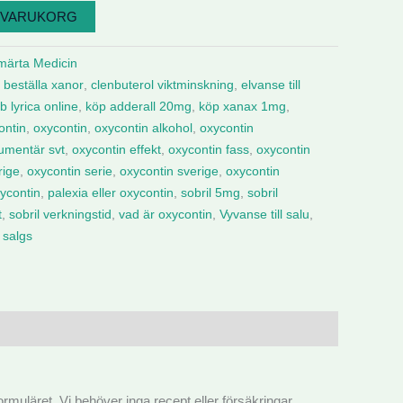
I VARUKORG
märta Medicin
,
beställa xanor
,
clenbuterol viktminskning
,
elvanse till
b lyrica online
,
köp adderall 20mg
,
köp xanax 1mg
,
ontin
,
oxycontin
,
oxycontin alkohol
,
oxycontin
umentär svt
,
oxycontin effekt
,
oxycontin fass
,
oxycontin
rige
,
oxycontin serie
,
oxycontin sverige
,
oxycontin
ycontin
,
palexia eller oxycontin
,
sobril 5mg
,
sobril
t
,
sobril verkningstid
,
vad är oxycontin
,
Vyvanse till salu
,
l salgs
formuläret
.
Vi behöver inga recept eller försäkringar