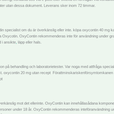
atienter utan dessa dokument. Leverans sker inom 72 timmar.
din specialist om du är överkänslig eller inte. köpa oxycontin 40 mg
a Oxycotin. OxyContin rekommenderas inte för användning under gravi
 i ansikte
,
läpp eller hals.
on på behandling och laboratorietester. Var noga med attfråga specia
. oxycontin 20 mg utan recept Förattminskariskenförsymtomkanen spe
pt
överkänslig mot det ellerinte. OxyContin kan innehållasådana komp
 personer under 18 år. OxyContin rekommenderas inteföranvändning un