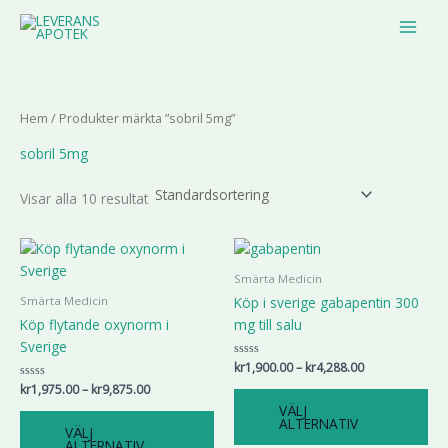
Hoppa
MAIN
till
MEN
innehåll
Hem
/ Produkter märkta ”sobril 5mg”
sobril 5mg
Visar alla 10 resultat
Prisintervall:
Prisintervall:
Den
De
kr1,975.00
kr1,900.00
här
här
till
till
Smärta Medicin
produkten
pr
kr9,875.00
kr4,288.00
Köp i sverige gabapentin 300
Smärta Medicin
har
har
Köp flytande oxynorm i
mg till salu
flera
fle
Sverige
varianter.
var
Betygsatt
kr
1,900.00
–
kr
4,288.00
De
De
0
Betygsatt
kr
1,975.00
–
kr
9,875.00
av
olika
oli
0
5
VÄLJ
av
alternativen
alt
ALTERNATIV
5
VÄLJ
kan
ka
ALTERNATIV