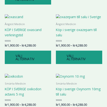
väljas
väl
på
på
produktsidan
pro
Prisintervall:
Prisintervall:
Den
De
kr1,900.00
kr1,900.00
här
här
till
till
Ångest Medicin
Ångest Medicin
produkten
pr
kr4,288.00
kr4,288.00
KÖP I SVERIGE oxascand
Köp i sverige oxazepam till
har
har
verkningstid
salu
flera
fle
varianter.
var
Betygsatt
kr
1,900.00
–
kr
4,288.00
Betygsatt
kr
1,900.00
–
kr
4,288.00
De
De
0
0
av
av
olika
oli
5
5
VÄLJ
VÄLJ
alternativen
alt
ALTERNATIV
ALTERNATIV
kan
ka
väljas
väl
på
på
Prisintervall:
Prisintervall:
Den
De
kr1,900.00
kr1,900.00
produktsidan
pro
här
här
till
till
Smärta Medicin
Smärta Medicin
produkten
pr
kr4,288.00
kr4,288.00
KÖP I SVERIGE oxikodon
Köp i sverige Oxynorm 10mg
har
har
actavis 5 mg
till salu
flera
fle
varianter.
var
Betygsatt
kr
1,900.00
–
kr
4,288.00
Betygsatt
kr
1,900.00
–
kr
4,288.00
0
0