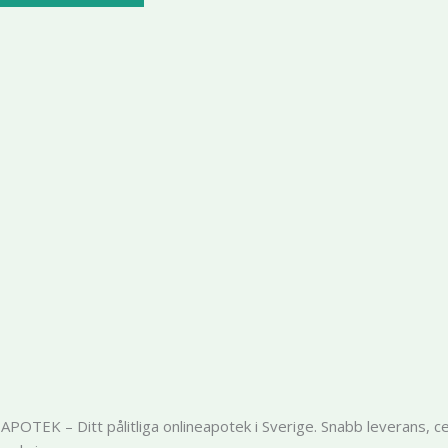
olika
alternativen
kan
väljas
på
produktsidan
POTEK – Ditt pålitliga onlineapotek i Sverige. Snabb leverans, c