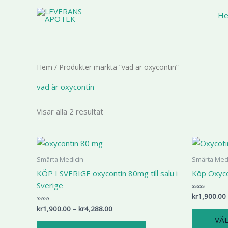
Hoppa
He
till
innehåll
Hem
/ Produkter märkta ”vad är oxycontin”
vad är oxycontin
Visar alla 2 resultat
Prisintervall:
Den
kr1,900.00
här
till
Smärta Medicin
Smärta Med
kr4,288.00
produkten
KÖP I SVERIGE oxycontin 80mg till salu i
Köp Oxyco
har
Sverige
flera
kr
1,900.00
Betygsatt
0
varianter.
kr
1,900.00
–
kr
4,288.00
Betygsatt
av
0
5
De
VÄL
av
5