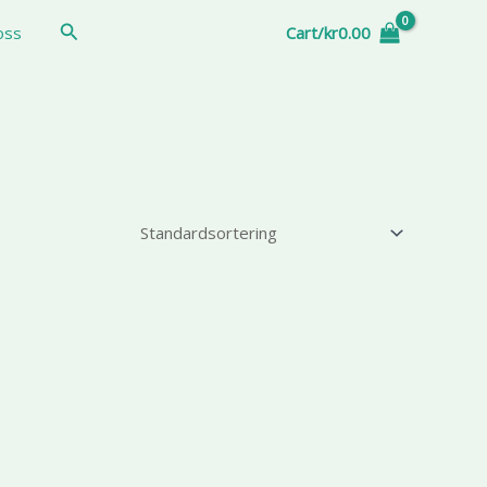
Sök
oss
Cart/
kr
0.00