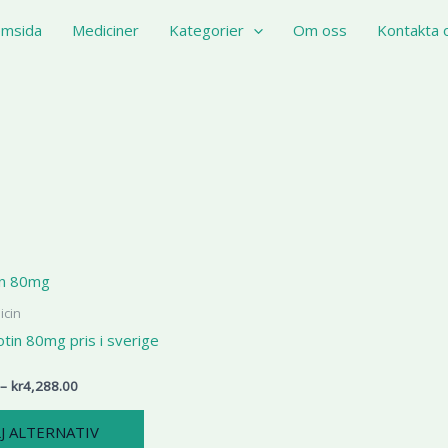
msida
Mediciner
Kategorier
Om oss
Kontakta 
Prisintervall:
Den
kr1,900.00
här
till
icin
kr4,288.00
produkten
tin 80mg pris i sverige
har
flera
–
kr
4,288.00
varianter.
De
J ALTERNATIV