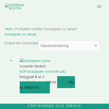
Hoppa
MAI
till
MEN
innehåll
Hem
/ Produkter märkta ”lorazepam vs xanax”
lorazepam vs xanax
Endast ett sökresultat
Den
Prisintervall:
här
kr1,900.00
Sovande Medicin
produkten
till
KÖP lorazepam sömn till salu
har
kr4,288.00
Betygsatt
0
av 5
flera
kr
1,900.00
–
kr
4,288.00
VÄLJ
varianter.
ALTERNATIV
De
olika
alternativen
FÖRTROENDE OCH SERVICE
kan