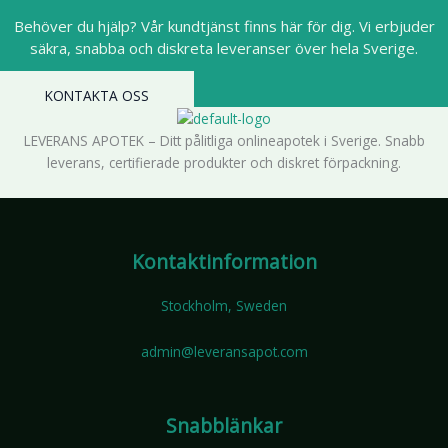
väljas
Behöver du hjälp? Vår kundtjänst finns här för dig. Vi erbjuder
på
säkra, snabba och diskreta leveranser över hela Sverige.
produktsidan
KONTAKTA OSS
LEVERANS APOTEK – Ditt pålitliga onlineapotek i Sverige. Snabb
leverans, certifierade produkter och diskret förpackning.
Kontaktinformation
Stockholm, Sweden
admin@leveransapot.com
Snabblänkar