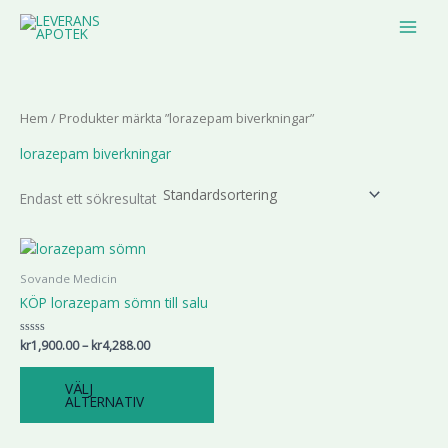
Hoppa
MAIN
till
MEN
innehåll
Hem
/ Produkter märkta ”lorazepam biverkningar”
lorazepam biverkningar
Endast ett sökresultat
Prisintervall:
Den
kr1,900.00
här
till
Sovande Medicin
produkten
kr4,288.00
KÖP lorazepam sömn till salu
har
flera
Betygsatt
kr
1,900.00
–
kr
4,288.00
varianter.
0
av
De
5
VÄLJ
olika
ALTERNATIV
alternativen
kan