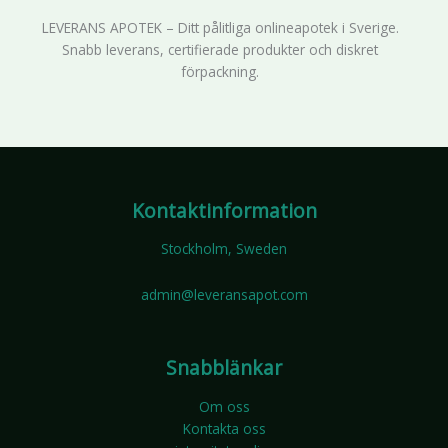
LEVERANS APOTEK – Ditt pålitliga onlineapotek i Sverige.
Snabb leverans, certifierade produkter och diskret
förpackning.
Kontaktinformation
Stockholm, Sweden
admin@leveransapot.com
Snabblänkar
Om oss
Kontakta oss